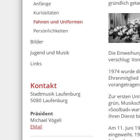
gründlich geta
Anfänge
+
Kuriositäten
Fahnen und Uniformen
Persönlichkeiten
Bilder
Jugend und Musik
Die Einweihun
verschlug: Von 
Links
1974 wurde die
Ehrenmitglied 
Kontakt
vorangetragen
Stadtmusik Laufenburg
Zur ersten Uni
5080 Laufenburg
grün, Musiksch
«Soolbad» war 
Präsident
ihren Dienst b
Michael Vögeli
EMail
Am 11. Juni 19
eingeweiht. 19