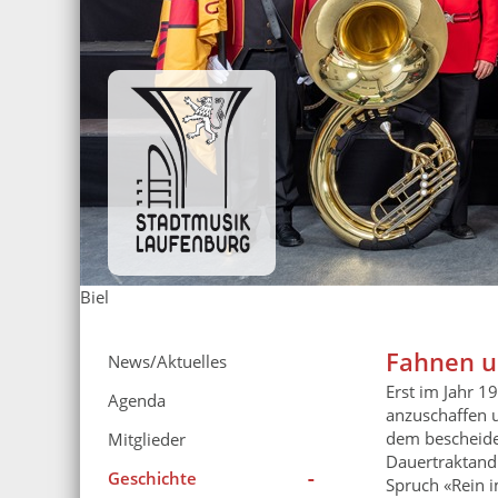
Biel
Fahnen u
News/Aktuelles
Erst im Jahr 1
Agenda
anzuschaffen 
dem bescheiden
Mitglieder
Dauertraktandu
Geschichte
Spruch «Rein i