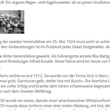
uft: Ein ärgeres Regen- und Hagelunwetter als an jenem brutheissen
g der zweiten Vereinsfahne am 25. Mai 1924 muss wohl so schön
den Vorbereitungen ist im Protokoll jedes Detail festgehalten, abe
 dritte Vereinsfahne geweiht. Als Fahnengotte amtete Rita Bätti
und Ehrenbürger Alfred Kuratle. Diese Fahne wird bis heute von
.
form reichte es erst 1912. Sie wurde von der Firma Dick in Bern, z
nur gold, Garnituren gelb, steifer Hut mit Busch». Die feierli
ein voller Erfolg und brachte dem Verein scharenweise begeistert
is nach dem Zweiten Weltkrieg.
50 wurde ein neues, damals einer amerikanischen Militäruniform
70 musste diese Uniform einer eher zivilen Kleidung, mit Hut, äh